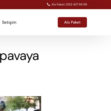
Alo Paket: 0312 437 98 98
İletişim
Alo Paket
spavaya