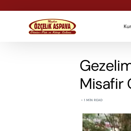
Ku
Gezelim
Misafir 
1 MIN READ