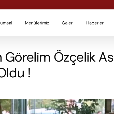
rumsal
Menülerimiz
Galeri
Haberler
 Görelim Özçelik A
Oldu !